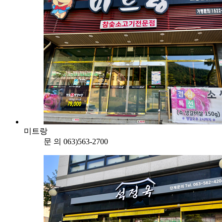
미트랑
문 의
063)563-2700