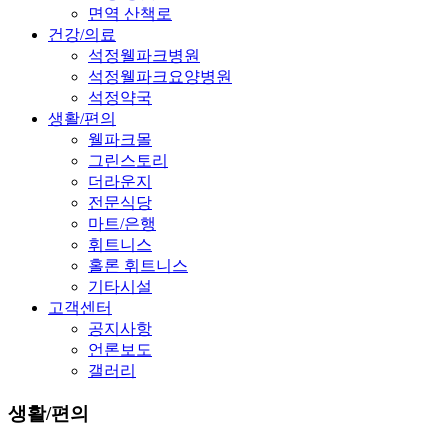
면역 산책로
건강/의료
석정웰파크병원
석정웰파크요양병원
석정약국
생활/편의
웰파크몰
그린스토리
더라운지
전문식당
마트/은행
휘트니스
홀론 휘트니스
기타시설
고객센터
공지사항
언론보도
갤러리
생활/편의