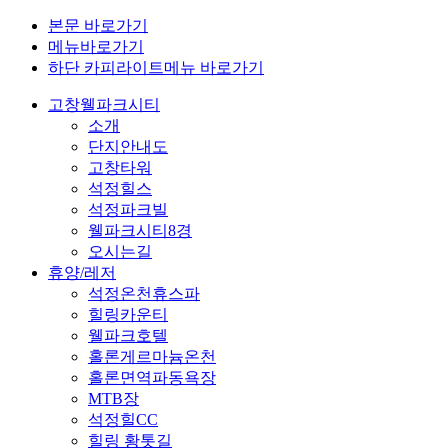
본문 바로가기
메뉴바로가기
하단 카피라이트메뉴 바로가기
고창웰파크시티
소개
단지안내도
고창타워
석정힐스
석정파크빌
웰파크시티8경
오시는길
휴양/레저
석정온천휴스파
힐링카운티
웰파크호텔
홀론게르마늄온천
홀론면역파동욕장
MTB장
석정힐CC
힐링 황톳길