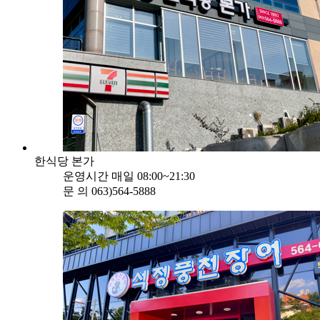
한식당 본가
운영시간
매일 08:00~21:30
문 의
063)564-5888