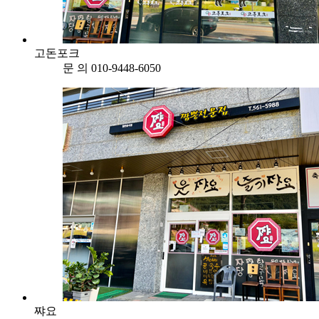
고돈포크
문 의
010-9448-6050
쨔요