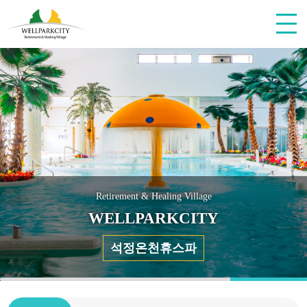
Retirement & Healing Village
WELLPARKCITY
석정온천휴스파