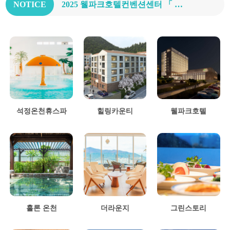
NOTICE
2025 웰파크호텔컨벤션센터 「 제6회 장수학 콘서트 」 개최
석정온천휴스파
힐링카운티
웰파크호텔
홀론 온천
더라운지
그린스토리