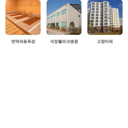
면역파동욕장
석정웰파크병원
고창타워