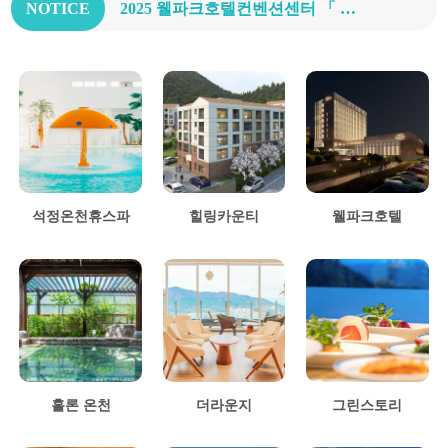
NOTICE
2025 웰파크호텔컨벤션센터 「 제6회 장수학 콘서트 」 개최
석정온천휴스파
힐링카운티
웰파크호텔
홀론 온천
더라운지
그린스토리